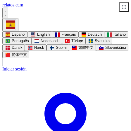
relatos
.
cam
Español
English
Français
Deutsch
Italiano
Português
Nederlands
Türkçe
Svenska
Dansk
Norsk
Suomi
繁體中文
Slovenščina
简体中文
Iniciar sesión