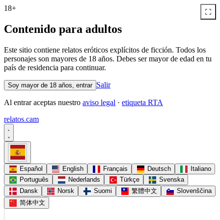
18+
Contenido para adultos
Este sitio contiene relatos eróticos explícitos de ficción. Todos los
personajes son mayores de 18 años. Debes ser mayor de edad en tu
país de residencia para continuar.
Salir
Soy mayor de 18 años, entrar
Al entrar aceptas nuestro
aviso legal
·
etiqueta RTA
relatos
.
cam
Español
English
Français
Deutsch
Italiano
Português
Nederlands
Türkçe
Svenska
Dansk
Norsk
Suomi
繁體中文
Slovenščina
简体中文