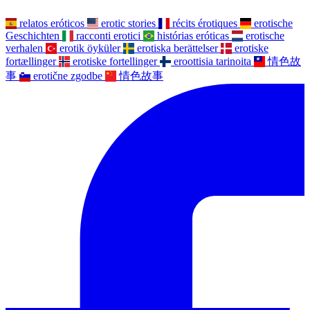
relatos eróticos
erotic stories
récits érotiques
erotische
Geschichten
racconti erotici
histórias eróticas
erotische
verhalen
erotik öyküler
erotiska berättelser
erotiske
fortællinger
erotiske fortellinger
eroottisia tarinoita
情色故
事
erotične zgodbe
情色故事