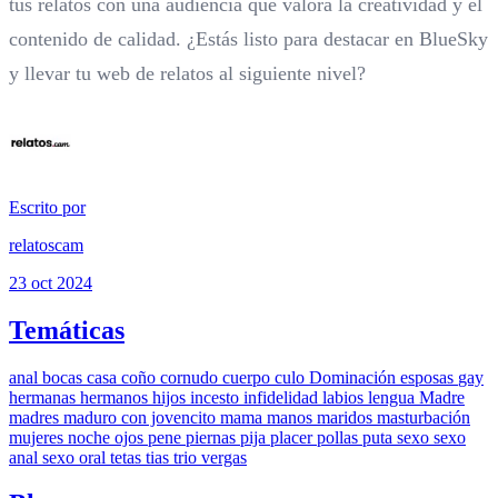
tus relatos con una audiencia que valora la creatividad y el
contenido de calidad. ¿Estás listo para destacar en BlueSky
y llevar tu web de relatos al siguiente nivel?
Escrito por
relatoscam
23 oct 2024
Temáticas
anal
bocas
casa
coño
cornudo
cuerpo
culo
Dominación
esposas
gay
hermanas
hermanos
hijos
incesto
infidelidad
labios
lengua
Madre
madres
maduro con jovencito
mama
manos
maridos
masturbación
mujeres
noche
ojos
pene
piernas
pija
placer
pollas
puta
sexo
sexo
anal
sexo oral
tetas
tias
trio
vergas