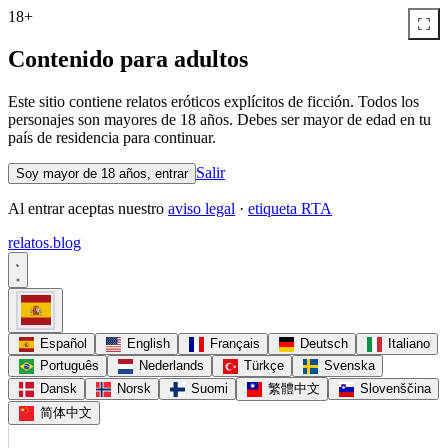
18+
Contenido para adultos
Este sitio contiene relatos eróticos explícitos de ficción. Todos los
personajes son mayores de 18 años. Debes ser mayor de edad en tu
país de residencia para continuar.
Salir
Soy mayor de 18 años, entrar
Al entrar aceptas nuestro
aviso legal
·
etiqueta RTA
relatos
.
blog
Español
English
Français
Deutsch
Italiano
Português
Nederlands
Türkçe
Svenska
Dansk
Norsk
Suomi
繁體中文
Slovenščina
简体中文