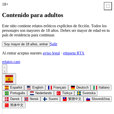
18+
Contenido para adultos
Este sitio contiene relatos eróticos explícitos de ficción. Todos los
personajes son mayores de 18 años. Debes ser mayor de edad en tu
país de residencia para continuar.
Salir
Soy mayor de 18 años, entrar
Al entrar aceptas nuestro
aviso legal
·
etiqueta RTA
relatos
.
cam
Español
English
Français
Deutsch
Italiano
Português
Nederlands
Türkçe
Svenska
Dansk
Norsk
Suomi
繁體中文
Slovenščina
简体中文