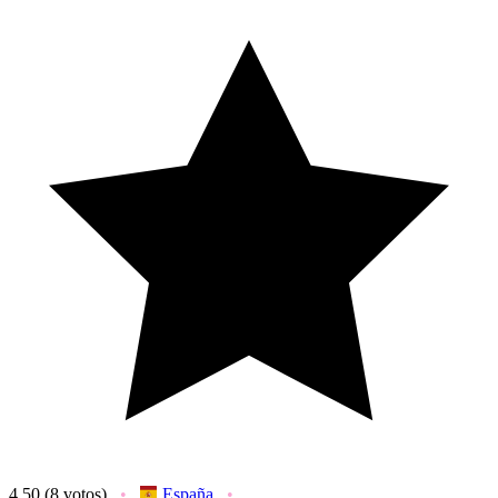
4,50
(8 votos)
España