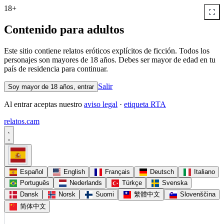
18+
Contenido para adultos
Este sitio contiene relatos eróticos explícitos de ficción. Todos los
personajes son mayores de 18 años. Debes ser mayor de edad en tu
país de residencia para continuar.
Salir
Soy mayor de 18 años, entrar
Al entrar aceptas nuestro
aviso legal
·
etiqueta RTA
relatos
.
cam
Español
English
Français
Deutsch
Italiano
Português
Nederlands
Türkçe
Svenska
Dansk
Norsk
Suomi
繁體中文
Slovenščina
简体中文