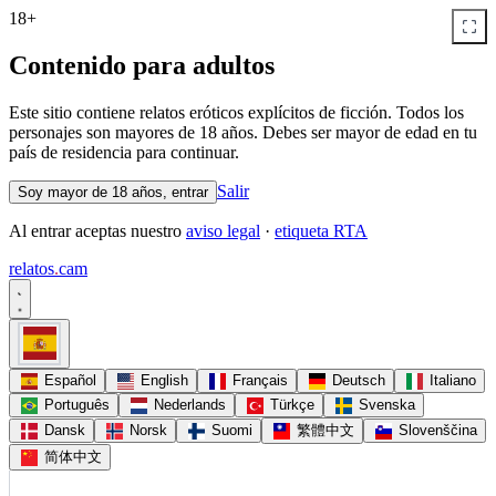
18+
Contenido para adultos
Este sitio contiene relatos eróticos explícitos de ficción. Todos los
personajes son mayores de 18 años. Debes ser mayor de edad en tu
país de residencia para continuar.
Salir
Soy mayor de 18 años, entrar
Al entrar aceptas nuestro
aviso legal
·
etiqueta RTA
relatos
.
cam
Español
English
Français
Deutsch
Italiano
Português
Nederlands
Türkçe
Svenska
Dansk
Norsk
Suomi
繁體中文
Slovenščina
简体中文