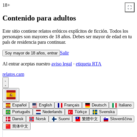
18+
Contenido para adultos
Este sitio contiene relatos eróticos explícitos de ficción. Todos los
personajes son mayores de 18 años. Debes ser mayor de edad en tu
país de residencia para continuar.
Salir
Soy mayor de 18 años, entrar
Al entrar aceptas nuestro
aviso legal
·
etiqueta RTA
relatos
.
cam
Español
English
Français
Deutsch
Italiano
Português
Nederlands
Türkçe
Svenska
Dansk
Norsk
Suomi
繁體中文
Slovenščina
简体中文