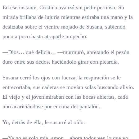
En ese instante, Cristina avanzó sin pedir permiso. Su
mirada brillaba de lujuria mientras estiraba una mano y la
deslizaba sobre el vientre mojado de Susana, subiendo
poco a poco hasta atraparle un pecho.
—Dios… qué delicia… —murmuró, apretando el pezón
duro entre sus dedos, haciéndolo girar con picardía.
Susana cerró los ojos con fuerza, la respiración se le
entrecortaba, sus caderas se movían solas buscando alivio.
El viejo y el joven miraban con las bocas abiertas, cada
uno acariciándose por encima del pantalón.
Yo, detrás de ella, le susurré al oído:
—Ya no es solo mía, amor… ahora todos ven lo que yo