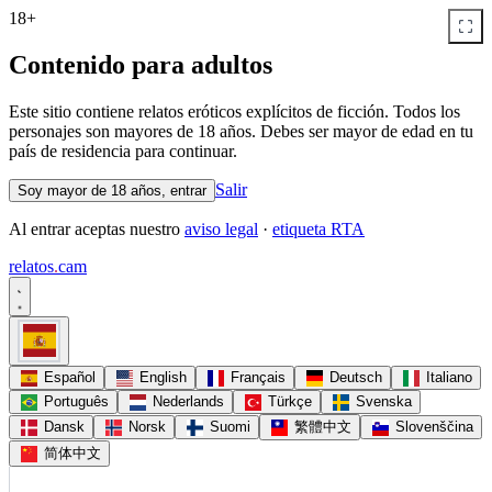
18+
Contenido para adultos
Este sitio contiene relatos eróticos explícitos de ficción. Todos los
personajes son mayores de 18 años. Debes ser mayor de edad en tu
país de residencia para continuar.
Salir
Soy mayor de 18 años, entrar
Al entrar aceptas nuestro
aviso legal
·
etiqueta RTA
relatos
.
cam
Español
English
Français
Deutsch
Italiano
Português
Nederlands
Türkçe
Svenska
Dansk
Norsk
Suomi
繁體中文
Slovenščina
简体中文