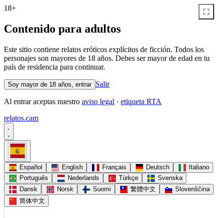
18+
Contenido para adultos
Este sitio contiene relatos eróticos explícitos de ficción. Todos los
personajes son mayores de 18 años. Debes ser mayor de edad en tu
país de residencia para continuar.
Salir
Soy mayor de 18 años, entrar
Al entrar aceptas nuestro
aviso legal
·
etiqueta RTA
relatos
.
cam
Español
English
Français
Deutsch
Italiano
Português
Nederlands
Türkçe
Svenska
Dansk
Norsk
Suomi
繁體中文
Slovenščina
简体中文