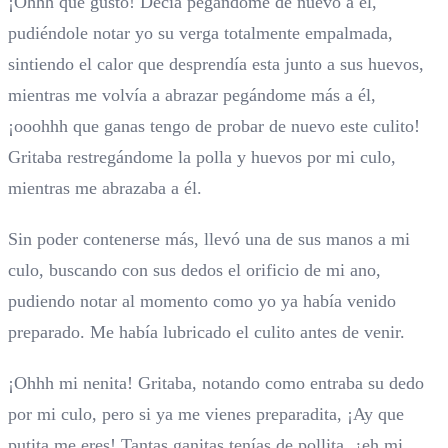
¡Ohhh que gusto! Decía pegándome de nuevo a él,
pudiéndole notar yo su verga totalmente empalmada,
sintiendo el calor que desprendía esta junto a sus huevos,
mientras me volvía a abrazar pegándome más a él,
¡ooohhh que ganas tengo de probar de nuevo este culito!
Gritaba restregándome la polla y huevos por mi culo,
mientras me abrazaba a él.
Sin poder contenerse más, llevó una de sus manos a mi
culo, buscando con sus dedos el orificio de mi ano,
pudiendo notar al momento como yo ya había venido
preparado. Me había lubricado el culito antes de venir.
¡Ohhh mi nenita! Gritaba, notando como entraba su dedo
por mi culo, pero si ya me vienes preparadita, ¡Ay que
putita me eres! Tantas ganitas tenías de pollita, ¿eh mi