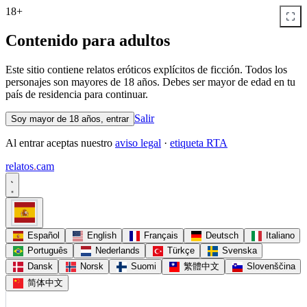
18+
Contenido para adultos
Este sitio contiene relatos eróticos explícitos de ficción. Todos los
personajes son mayores de 18 años. Debes ser mayor de edad en tu
país de residencia para continuar.
Salir
Soy mayor de 18 años, entrar
Al entrar aceptas nuestro
aviso legal
·
etiqueta RTA
relatos
.
cam
Español
English
Français
Deutsch
Italiano
Português
Nederlands
Türkçe
Svenska
Dansk
Norsk
Suomi
繁體中文
Slovenščina
简体中文