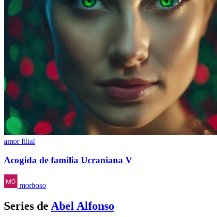
amor filial
Acogida de familia Ucraniana V
morboso
Series de
Abel Alfonso