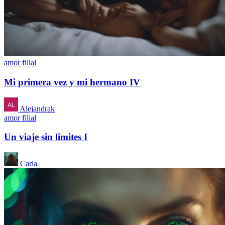
amor filial
Mi primera vez y mi hermano IV
Alejandrak
amor filial
Un viaje sin limites I
Carla