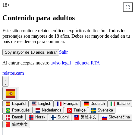
18+
Contenido para adultos
Este sitio contiene relatos eróticos explícitos de ficción. Todos los
personajes son mayores de 18 años. Debes ser mayor de edad en tu
país de residencia para continuar.
Salir
Soy mayor de 18 años, entrar
Al entrar aceptas nuestro
aviso legal
·
etiqueta RTA
relatos
.
cam
Español
English
Français
Deutsch
Italiano
Português
Nederlands
Türkçe
Svenska
Dansk
Norsk
Suomi
繁體中文
Slovenščina
简体中文