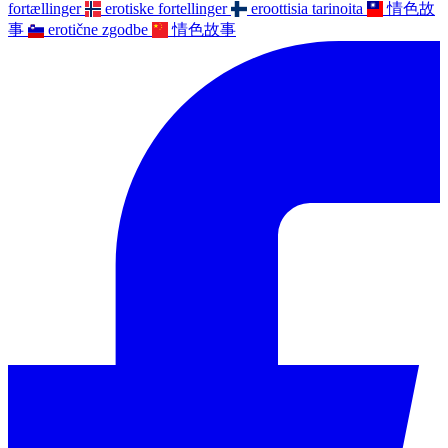
fortællinger
erotiske fortellinger
eroottisia tarinoita
情色故
事
erotične zgodbe
情色故事