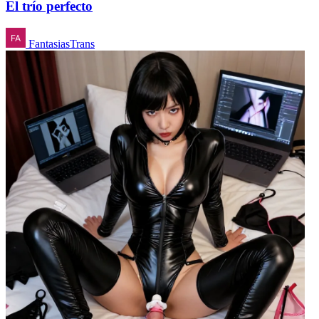
El trío perfecto
FantasiasTrans