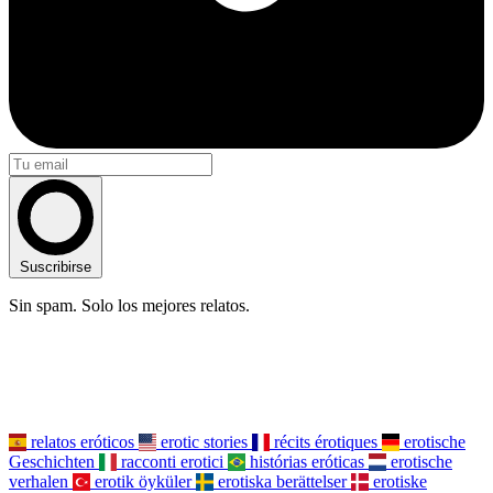
Suscribirse
Sin spam. Solo los mejores relatos.
relatos eróticos
erotic stories
récits érotiques
erotische
Geschichten
racconti erotici
histórias eróticas
erotische
verhalen
erotik öyküler
erotiska berättelser
erotiske