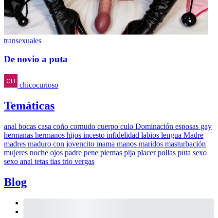
transexuales
De novio a puta
chicocurioso
Temáticas
anal
bocas
casa
coño
cornudo
cuerpo
culo
Dominación
esposas
gay
hermanas
hermanos
hijos
incesto
infidelidad
labios
lengua
Madre
madres
maduro con jovencito
mama
manos
maridos
masturbación
mujeres
noche
ojos
padre
pene
piernas
pija
placer
pollas
puta
sexo
sexo anal
tetas
tias
trio
vergas
Blog