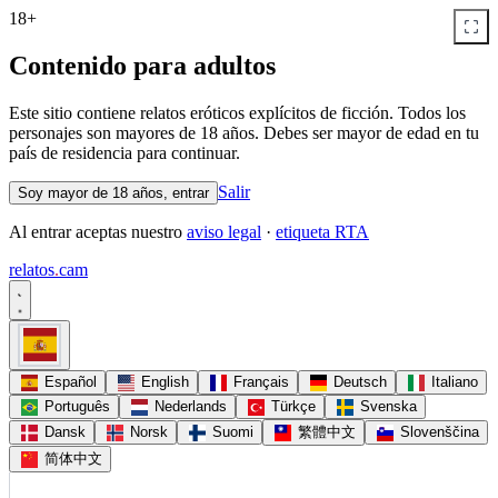
18+
Contenido para adultos
Este sitio contiene relatos eróticos explícitos de ficción. Todos los
personajes son mayores de 18 años. Debes ser mayor de edad en tu
país de residencia para continuar.
Salir
Soy mayor de 18 años, entrar
Al entrar aceptas nuestro
aviso legal
·
etiqueta RTA
relatos
.
cam
Español
English
Français
Deutsch
Italiano
Português
Nederlands
Türkçe
Svenska
Dansk
Norsk
Suomi
繁體中文
Slovenščina
简体中文