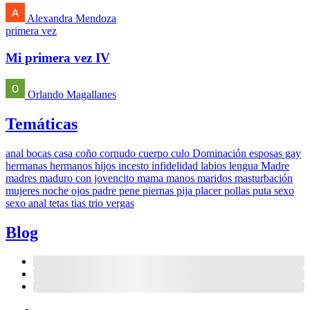
Alexandra Mendoza
primera vez
Mi primera vez IV
Orlando Magallanes
Temáticas
anal
bocas
casa
coño
cornudo
cuerpo
culo
Dominación
esposas
gay
hermanas
hermanos
hijos
incesto
infidelidad
labios
lengua
Madre
madres
maduro con jovencito
mama
manos
maridos
masturbación
mujeres
noche
ojos
padre
pene
piernas
pija
placer
pollas
puta
sexo
sexo anal
tetas
tias
trio
vergas
Blog