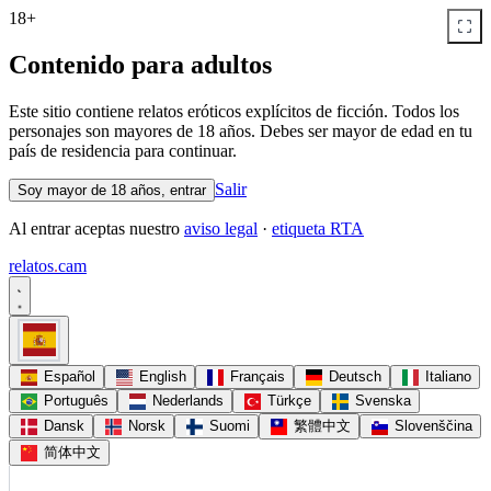
18+
Contenido para adultos
Este sitio contiene relatos eróticos explícitos de ficción. Todos los
personajes son mayores de 18 años. Debes ser mayor de edad en tu
país de residencia para continuar.
Salir
Soy mayor de 18 años, entrar
Al entrar aceptas nuestro
aviso legal
·
etiqueta RTA
relatos
.
cam
Español
English
Français
Deutsch
Italiano
Português
Nederlands
Türkçe
Svenska
Dansk
Norsk
Suomi
繁體中文
Slovenščina
简体中文