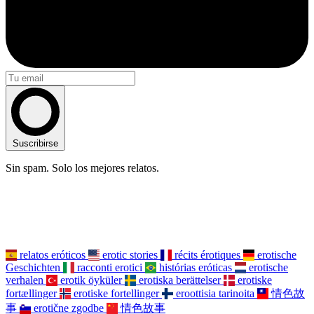
Suscribirse
Sin spam. Solo los mejores relatos.
relatos eróticos
erotic stories
récits érotiques
erotische
Geschichten
racconti erotici
histórias eróticas
erotische
verhalen
erotik öyküler
erotiska berättelser
erotiske
fortællinger
erotiske fortellinger
eroottisia tarinoita
情色故
事
erotične zgodbe
情色故事