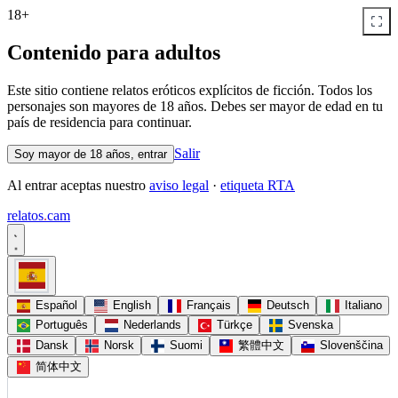
18+
Contenido para adultos
Este sitio contiene relatos eróticos explícitos de ficción. Todos los
personajes son mayores de 18 años. Debes ser mayor de edad en tu
país de residencia para continuar.
Salir
Soy mayor de 18 años, entrar
Al entrar aceptas nuestro
aviso legal
·
etiqueta RTA
relatos
.
cam
Español
English
Français
Deutsch
Italiano
Português
Nederlands
Türkçe
Svenska
Dansk
Norsk
Suomi
繁體中文
Slovenščina
简体中文