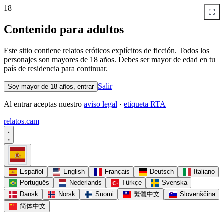
18+
Contenido para adultos
Este sitio contiene relatos eróticos explícitos de ficción. Todos los
personajes son mayores de 18 años. Debes ser mayor de edad en tu
país de residencia para continuar.
Salir
Soy mayor de 18 años, entrar
Al entrar aceptas nuestro
aviso legal
·
etiqueta RTA
relatos
.
cam
Español
English
Français
Deutsch
Italiano
Português
Nederlands
Türkçe
Svenska
Dansk
Norsk
Suomi
繁體中文
Slovenščina
简体中文