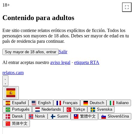
18+
Contenido para adultos
Este sitio contiene relatos eróticos explícitos de ficción. Todos los
personajes son mayores de 18 años. Debes ser mayor de edad en tu
país de residencia para continuar.
Salir
Soy mayor de 18 años, entrar
Al entrar aceptas nuestro
aviso legal
·
etiqueta RTA
relatos
.
cam
Español
English
Français
Deutsch
Italiano
Português
Nederlands
Türkçe
Svenska
Dansk
Norsk
Suomi
繁體中文
Slovenščina
简体中文