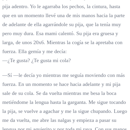
pija adentro. Yo le agarraba los pechos, la cintura, hasta
que en un momento llevé una de mis manos hacia la parte
de adelante de ella agarrándole su pija, que la tenía muy
pero muy dura. Esa mami calentó. Su pija era gruesa y
larga, de unos 20x6. Mientras la cogía se la apretaba con
fuerza. Ella gemía y me decía:
—¿Te gusta? ¿Te gusta mi cola?
—Sí —le decía yo mientras me seguía moviendo con más
fuerza. En un momento se hace hacia adelante y mi pija
sale de su cola. Se da vuelta mientras me besa la boca
metiéndome la lengua hasta la garganta. Me sigue tocando
la pija, se vuelve a agachar y me la sigue chupando. Luego
me da vuelta, me abre las nalgas y empieza a pasar su
lengua por mi agujerito y por toda mi raya. Con sus manos