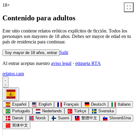
18+
Contenido para adultos
Este sitio contiene relatos eróticos explícitos de ficción. Todos los
personajes son mayores de 18 años. Debes ser mayor de edad en tu
país de residencia para continuar.
Salir
Soy mayor de 18 años, entrar
Al entrar aceptas nuestro
aviso legal
·
etiqueta RTA
relatos
.
cam
Español
English
Français
Deutsch
Italiano
Português
Nederlands
Türkçe
Svenska
Dansk
Norsk
Suomi
繁體中文
Slovenščina
简体中文