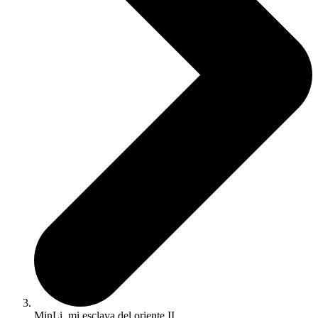
MinLi, mi esclava del oriente II