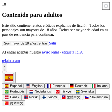
18+
Contenido para adultos
Este sitio contiene relatos eróticos explícitos de ficción. Todos los
personajes son mayores de 18 años. Debes ser mayor de edad en tu
país de residencia para continuar.
Salir
Soy mayor de 18 años, entrar
Al entrar aceptas nuestro
aviso legal
·
etiqueta RTA
relatos
.
cam
Español
English
Français
Deutsch
Italiano
Português
Nederlands
Türkçe
Svenska
Dansk
Norsk
Suomi
繁體中文
Slovenščina
简体中文