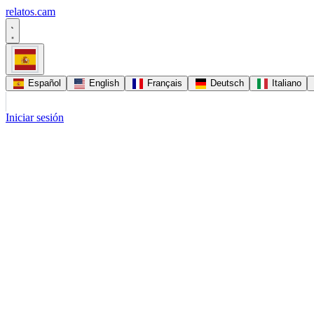
relatos
.
cam
Español
English
Français
Deutsch
Italiano
Iniciar sesión