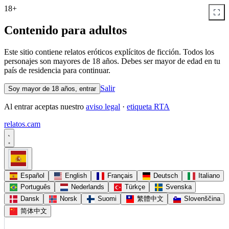
18+
Contenido para adultos
Este sitio contiene relatos eróticos explícitos de ficción. Todos los
personajes son mayores de 18 años. Debes ser mayor de edad en tu
país de residencia para continuar.
Salir
Soy mayor de 18 años, entrar
Al entrar aceptas nuestro
aviso legal
·
etiqueta RTA
relatos
.
cam
Español
English
Français
Deutsch
Italiano
Português
Nederlands
Türkçe
Svenska
Dansk
Norsk
Suomi
繁體中文
Slovenščina
简体中文