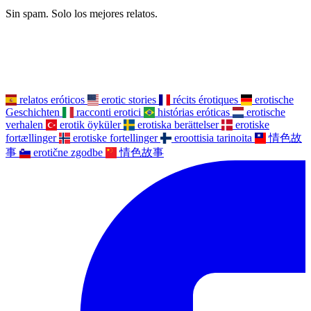
Sin spam. Solo los mejores relatos.
relatos eróticos
erotic stories
récits érotiques
erotische
Geschichten
racconti erotici
histórias eróticas
erotische
verhalen
erotik öyküler
erotiska berättelser
erotiske
fortællinger
erotiske fortellinger
eroottisia tarinoita
情色故
事
erotične zgodbe
情色故事