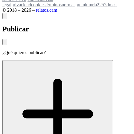
legal
privacidad
cookies
términos
normas
premium
rta
2257
dmca
© 2018 – 2026 –
relatos
.
cam
Publicar
¿Qué quieres publicar?