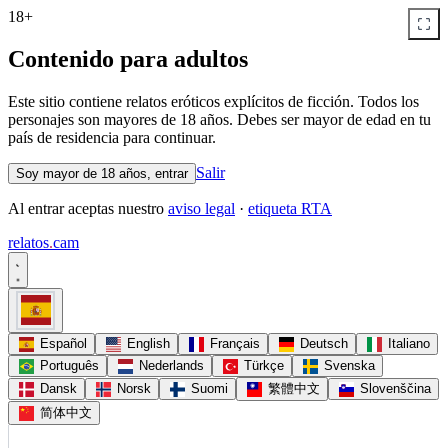
18+
Contenido para adultos
Este sitio contiene relatos eróticos explícitos de ficción. Todos los
personajes son mayores de 18 años. Debes ser mayor de edad en tu
país de residencia para continuar.
Salir
Soy mayor de 18 años, entrar
Al entrar aceptas nuestro
aviso legal
·
etiqueta RTA
relatos
.
cam
Español
English
Français
Deutsch
Italiano
Português
Nederlands
Türkçe
Svenska
Dansk
Norsk
Suomi
繁體中文
Slovenščina
简体中文