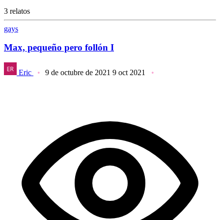
3 relatos
gays
Max, pequeño pero follón I
Eric
9 de octubre de 2021
9 oct 2021