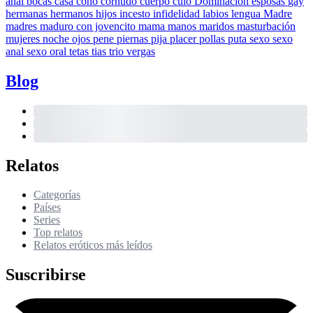
anal
bocas
casa
coño
cornudo
cuerpo
culo
Dominación
esposas
gay
hermanas
hermanos
hijos
incesto
infidelidad
labios
lengua
Madre
madres
maduro con jovencito
mama
manos
maridos
masturbación
mujeres
noche
ojos
pene
piernas
pija
placer
pollas
puta
sexo
sexo
anal
sexo oral
tetas
tias
trio
vergas
Blog
Relatos
Categorías
Países
Series
Top relatos
Relatos eróticos más leídos
Suscribirse