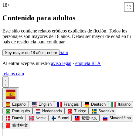
18+
Contenido para adultos
Este sitio contiene relatos eróticos explícitos de ficción. Todos los
personajes son mayores de 18 años. Debes ser mayor de edad en tu
país de residencia para continuar.
Salir
Soy mayor de 18 años, entrar
Al entrar aceptas nuestro
aviso legal
·
etiqueta RTA
relatos
.
cam
Español
English
Français
Deutsch
Italiano
Português
Nederlands
Türkçe
Svenska
Dansk
Norsk
Suomi
繁體中文
Slovenščina
简体中文