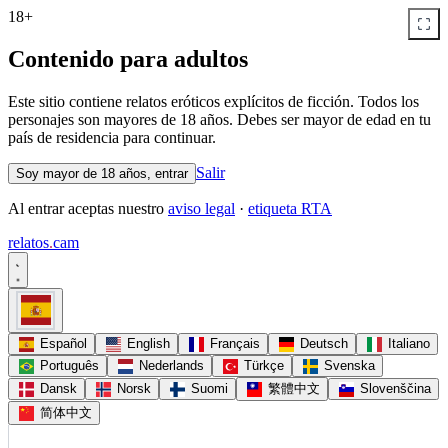
18+
Contenido para adultos
Este sitio contiene relatos eróticos explícitos de ficción. Todos los
personajes son mayores de 18 años. Debes ser mayor de edad en tu
país de residencia para continuar.
Salir
Soy mayor de 18 años, entrar
Al entrar aceptas nuestro
aviso legal
·
etiqueta RTA
relatos
.
cam
Español
English
Français
Deutsch
Italiano
Português
Nederlands
Türkçe
Svenska
Dansk
Norsk
Suomi
繁體中文
Slovenščina
简体中文