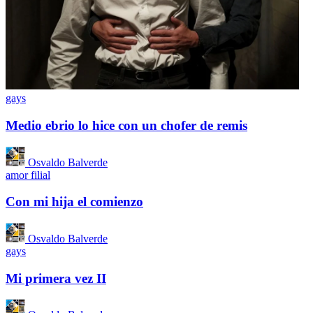
gays
Medio ebrio lo hice con un chofer de remis
Osvaldo Balverde
amor filial
Con mi hija el comienzo
Osvaldo Balverde
gays
Mi primera vez II