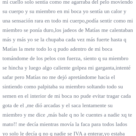
mi cuello solo sentía como me agarraba del pelo moviendo
su cuerpo y su miembro en mi boca yo sentía un calor y
una sensación rara en todo mi cuerpo,podía sentir como mi
miembro se ponía duro,los jadeos de Matías me calentaban
más y más yo se la chupaba cada vez más fuerte hasta q
Matías la mete todo lo q pudo adentro de mi boca
tomándome de los pelos con fuerza, siento q su miembro
se hincha y luego algo caliente golpea mi garganta,intenté
safar pero Matías no me dejó apretándome hacia el
sintiendo como palpitaba su miembro soltando todo su
semen en el interior de mi boca no pude evitar tragar cada
gota de el ,me dió arcadas y el saca lentamente su
miembro y me dice ,más bale q no le cuentes a nadie xq te
mato!! me decía mientras movía la faca para todos lados
yo solo le decía q no q nadie se IVA a enterar,yo estaba