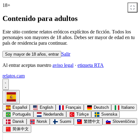
18+
Contenido para adultos
Este sitio contiene relatos eróticos explícitos de ficción. Todos los
personajes son mayores de 18 años. Debes ser mayor de edad en tu
país de residencia para continuar.
Salir
Soy mayor de 18 años, entrar
Al entrar aceptas nuestro
aviso legal
·
etiqueta RTA
relatos
.
cam
Español
English
Français
Deutsch
Italiano
Português
Nederlands
Türkçe
Svenska
Dansk
Norsk
Suomi
繁體中文
Slovenščina
简体中文