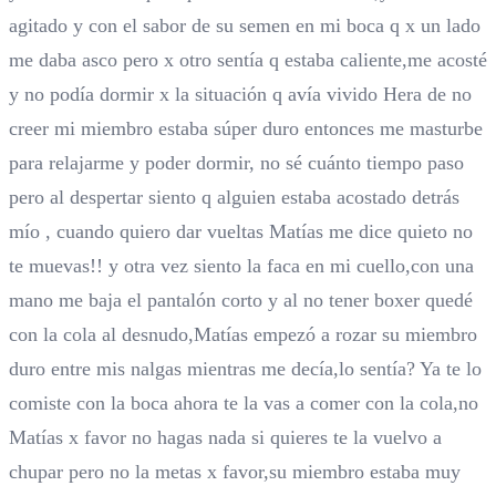
agitado y con el sabor de su semen en mi boca q x un lado
me daba asco pero x otro sentía q estaba caliente,me acosté
y no podía dormir x la situación q avía vivido Hera de no
creer mi miembro estaba súper duro entonces me masturbe
para relajarme y poder dormir, no sé cuánto tiempo paso
pero al despertar siento q alguien estaba acostado detrás
mío , cuando quiero dar vueltas Matías me dice quieto no
te muevas!! y otra vez siento la faca en mi cuello,con una
mano me baja el pantalón corto y al no tener boxer quedé
con la cola al desnudo,Matías empezó a rozar su miembro
duro entre mis nalgas mientras me decía,lo sentía? Ya te lo
comiste con la boca ahora te la vas a comer con la cola,no
Matías x favor no hagas nada si quieres te la vuelvo a
chupar pero no la metas x favor,su miembro estaba muy