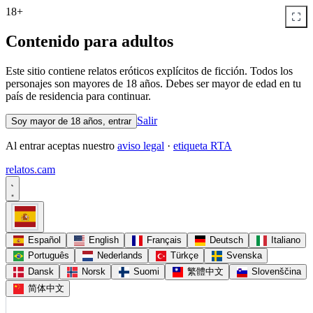
18+
Contenido para adultos
Este sitio contiene relatos eróticos explícitos de ficción. Todos los
personajes son mayores de 18 años. Debes ser mayor de edad en tu
país de residencia para continuar.
Salir
Soy mayor de 18 años, entrar
Al entrar aceptas nuestro
aviso legal
·
etiqueta RTA
relatos
.
cam
Español
English
Français
Deutsch
Italiano
Português
Nederlands
Türkçe
Svenska
Dansk
Norsk
Suomi
繁體中文
Slovenščina
简体中文