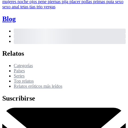
mujeres
noche
ojos
pene
piernas
pija
placer
pollas
primas
puta
sexo
sexo anal
tetas
tias
trio
vergas
Blog
Relatos
Categorías
Países
Series
Top relatos
Relatos eróticos más leídos
Suscribirse