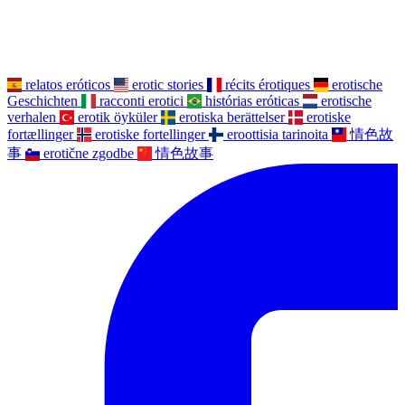
relatos eróticos
erotic stories
récits érotiques
erotische
Geschichten
racconti erotici
histórias eróticas
erotische
verhalen
erotik öyküler
erotiska berättelser
erotiske
fortællinger
erotiske fortellinger
eroottisia tarinoita
情色故
事
erotične zgodbe
情色故事