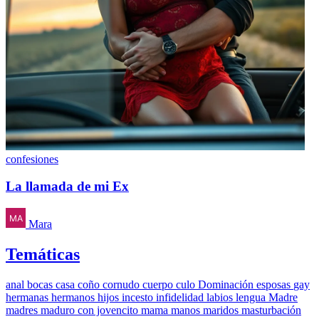
confesiones
La llamada de mi Ex
Mara
Temáticas
anal
bocas
casa
coño
cornudo
cuerpo
culo
Dominación
esposas
gay
hermanas
hermanos
hijos
incesto
infidelidad
labios
lengua
Madre
madres
maduro con jovencito
mama
manos
maridos
masturbación