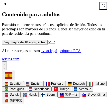
18+
Contenido para adultos
Este sitio contiene relatos eróticos explícitos de ficción. Todos los
personajes son mayores de 18 años. Debes ser mayor de edad en tu
país de residencia para continuar.
Salir
Soy mayor de 18 años, entrar
Al entrar aceptas nuestro
aviso legal
·
etiqueta RTA
relatos
.
cam
Español
English
Français
Deutsch
Italiano
Português
Nederlands
Türkçe
Svenska
Dansk
Norsk
Suomi
繁體中文
Slovenščina
简体中文