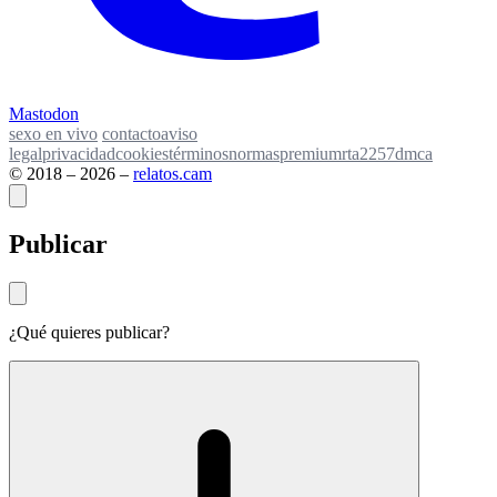
Mastodon
sexo en vivo
contacto
aviso
legal
privacidad
cookies
términos
normas
premium
rta
2257
dmca
© 2018 – 2026 –
relatos
.
cam
Publicar
¿Qué quieres publicar?