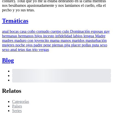
contare). Total que yo me la estaba dedeando en la cama mientras
nos besábamos apasionadamente y nos lamíamos el cuello, ella el
pecho y yo sus tetas.
Temáticas
anal
bocas
casa
coño
cornudo
cuerpo
culo
Dominación
esposas
gay
hermanas
hermanos
hijos
incesto
infidelidad
labios
lengua
Madre
madres
maduro con jovencito
mama
manos
maridos
masturbación
mujeres
noche
ojos
padre
pene
piernas
pija
placer
pollas
puta
sexo
sexo anal
tetas
tias
trio
vergas
Blog
Relatos
Categorías
Países
Series