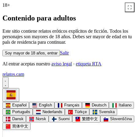
18+
Contenido para adultos
Este sitio contiene relatos eróticos explícitos de ficción. Todos los
personajes son mayores de 18 años. Debes ser mayor de edad en tu
país de residencia para continuar.
Salir
Soy mayor de 18 años, entrar
Al entrar aceptas nuestro
aviso legal
·
etiqueta RTA
relatos
.
cam
Español
English
Français
Deutsch
Italiano
Português
Nederlands
Türkçe
Svenska
Dansk
Norsk
Suomi
繁體中文
Slovenščina
简体中文