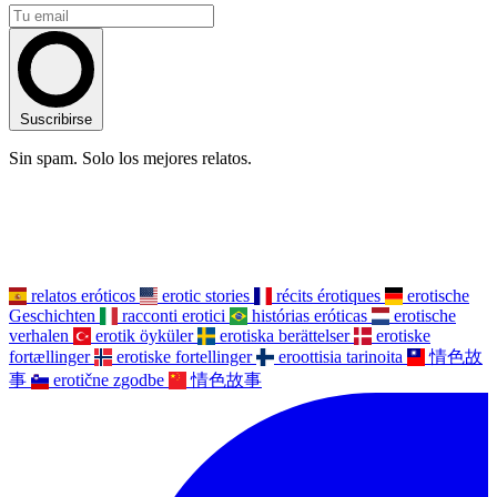
Suscribirse
Sin spam. Solo los mejores relatos.
relatos eróticos
erotic stories
récits érotiques
erotische
Geschichten
racconti erotici
histórias eróticas
erotische
verhalen
erotik öyküler
erotiska berättelser
erotiske
fortællinger
erotiske fortellinger
eroottisia tarinoita
情色故
事
erotične zgodbe
情色故事