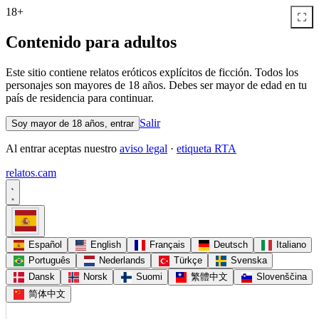
18+
Contenido para adultos
Este sitio contiene relatos eróticos explícitos de ficción. Todos los
personajes son mayores de 18 años. Debes ser mayor de edad en tu
país de residencia para continuar.
Salir
Soy mayor de 18 años, entrar
Al entrar aceptas nuestro
aviso legal
·
etiqueta RTA
relatos
.
cam
Español
English
Français
Deutsch
Italiano
Português
Nederlands
Türkçe
Svenska
Dansk
Norsk
Suomi
繁體中文
Slovenščina
简体中文