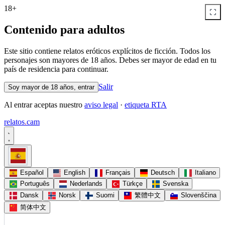
18+
Contenido para adultos
Este sitio contiene relatos eróticos explícitos de ficción. Todos los
personajes son mayores de 18 años. Debes ser mayor de edad en tu
país de residencia para continuar.
Salir
Soy mayor de 18 años, entrar
Al entrar aceptas nuestro
aviso legal
·
etiqueta RTA
relatos
.
cam
Español
English
Français
Deutsch
Italiano
Português
Nederlands
Türkçe
Svenska
Dansk
Norsk
Suomi
繁體中文
Slovenščina
简体中文