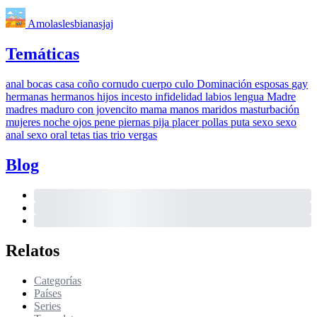
Amolaslesbianasjaj
Temáticas
anal
bocas
casa
coño
cornudo
cuerpo
culo
Dominación
esposas
gay
hermanas
hermanos
hijos
incesto
infidelidad
labios
lengua
Madre
madres
maduro con jovencito
mama
manos
maridos
masturbación
mujeres
noche
ojos
pene
piernas
pija
placer
pollas
puta
sexo
sexo
anal
sexo oral
tetas
tias
trio
vergas
Blog
Relatos
Categorías
Países
Series