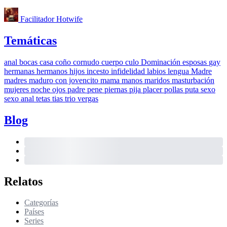
Facilitador Hotwife
Temáticas
anal
bocas
casa
coño
cornudo
cuerpo
culo
Dominación
esposas
gay
hermanas
hermanos
hijos
incesto
infidelidad
labios
lengua
Madre
madres
maduro con jovencito
mama
manos
maridos
masturbación
mujeres
noche
ojos
padre
pene
piernas
pija
placer
pollas
puta
sexo
sexo anal
tetas
tias
trio
vergas
Blog
Relatos
Categorías
Países
Series