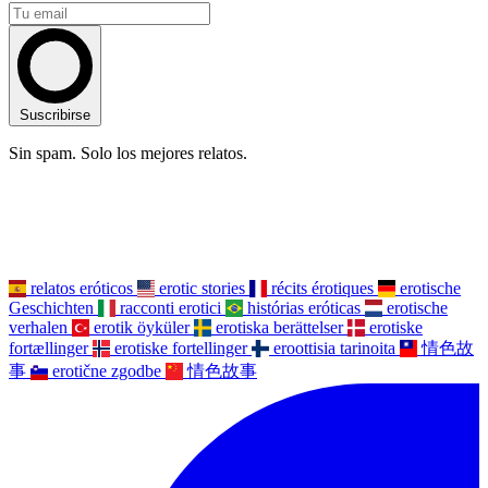
Suscribirse
Sin spam. Solo los mejores relatos.
relatos eróticos
erotic stories
récits érotiques
erotische
Geschichten
racconti erotici
histórias eróticas
erotische
verhalen
erotik öyküler
erotiska berättelser
erotiske
fortællinger
erotiske fortellinger
eroottisia tarinoita
情色故
事
erotične zgodbe
情色故事