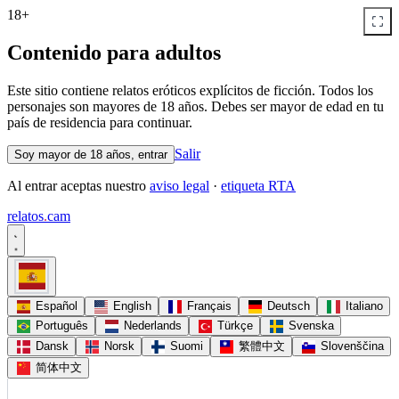
18+
Contenido para adultos
Este sitio contiene relatos eróticos explícitos de ficción. Todos los
personajes son mayores de 18 años. Debes ser mayor de edad en tu
país de residencia para continuar.
Salir
Soy mayor de 18 años, entrar
Al entrar aceptas nuestro
aviso legal
·
etiqueta RTA
relatos
.
cam
Español
English
Français
Deutsch
Italiano
Português
Nederlands
Türkçe
Svenska
Dansk
Norsk
Suomi
繁體中文
Slovenščina
简体中文