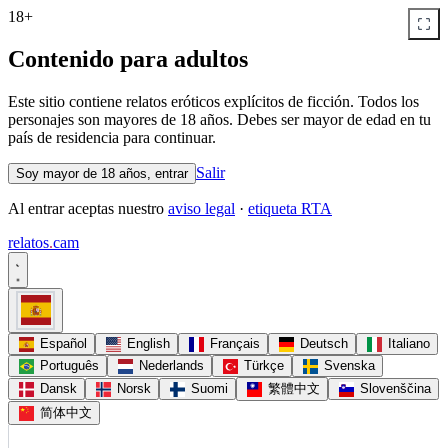
18+
Contenido para adultos
Este sitio contiene relatos eróticos explícitos de ficción. Todos los
personajes son mayores de 18 años. Debes ser mayor de edad en tu
país de residencia para continuar.
Salir
Soy mayor de 18 años, entrar
Al entrar aceptas nuestro
aviso legal
·
etiqueta RTA
relatos
.
cam
Español
English
Français
Deutsch
Italiano
Português
Nederlands
Türkçe
Svenska
Dansk
Norsk
Suomi
繁體中文
Slovenščina
简体中文