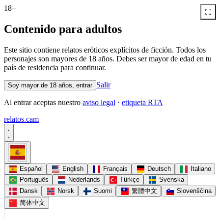
18+
Contenido para adultos
Este sitio contiene relatos eróticos explícitos de ficción. Todos los
personajes son mayores de 18 años. Debes ser mayor de edad en tu
país de residencia para continuar.
Salir
Soy mayor de 18 años, entrar
Al entrar aceptas nuestro
aviso legal
·
etiqueta RTA
relatos
.
cam
Español
English
Français
Deutsch
Italiano
Português
Nederlands
Türkçe
Svenska
Dansk
Norsk
Suomi
繁體中文
Slovenščina
简体中文