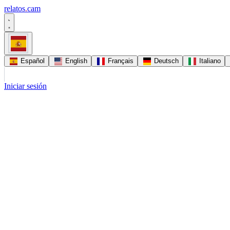
relatos
.
cam
Español
English
Français
Deutsch
Italiano
Iniciar sesión