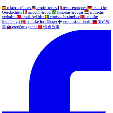
relatos eróticos
erotic stories
récits érotiques
erotische
Geschichten
racconti erotici
histórias eróticas
erotische
verhalen
erotik öyküler
erotiska berättelser
erotiske
fortællinger
erotiske fortellinger
eroottisia tarinoita
情色故
事
erotične zgodbe
情色故事