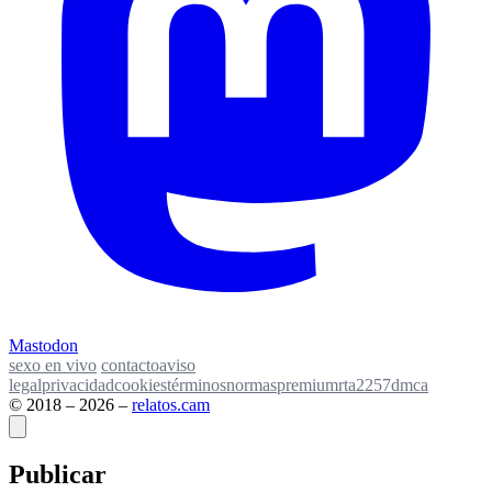
Mastodon
sexo en vivo
contacto
aviso
legal
privacidad
cookies
términos
normas
premium
rta
2257
dmca
© 2018 – 2026 –
relatos
.
cam
Publicar