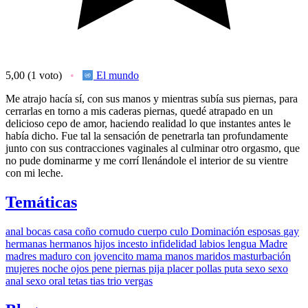
5,00
(1 voto)
El mundo
Me atrajo hacía sí, con sus manos y mientras subía sus piernas, para
cerrarlas en torno a mis caderas piernas, quedé atrapado en un
delicioso cepo de amor, haciendo realidad lo que instantes antes le
había dicho. Fue tal la sensación de penetrarla tan profundamente
junto con sus contracciones vaginales al culminar otro orgasmo, que
no pude dominarme y me corrí llenándole el interior de su vientre
con mi leche.
Temáticas
anal
bocas
casa
coño
cornudo
cuerpo
culo
Dominación
esposas
gay
hermanas
hermanos
hijos
incesto
infidelidad
labios
lengua
Madre
madres
maduro con jovencito
mama
manos
maridos
masturbación
mujeres
noche
ojos
pene
piernas
pija
placer
pollas
puta
sexo
sexo
anal
sexo oral
tetas
tias
trio
vergas