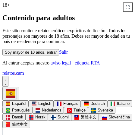
18+
Contenido para adultos
Este sitio contiene relatos eróticos explícitos de ficción. Todos los
personajes son mayores de 18 años. Debes ser mayor de edad en tu
país de residencia para continuar.
Salir
Soy mayor de 18 años, entrar
Al entrar aceptas nuestro
aviso legal
·
etiqueta RTA
relatos
.
cam
Español
English
Français
Deutsch
Italiano
Português
Nederlands
Türkçe
Svenska
Dansk
Norsk
Suomi
繁體中文
Slovenščina
简体中文