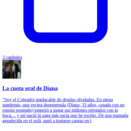
3 capítulos
La cuota oral de Diana
"Soy el Cobrador implacable de deudas olvidadas. En plena
pandemia, una vecina desesperada (Diana, 33 años, casada con un
esposo postrado) empezó a pagar sus millones prestados con la
boca… y así nació la saga más sucia que he escrito. De una mamada
agradecida en el sofá, pasó a tragarse cargas en l