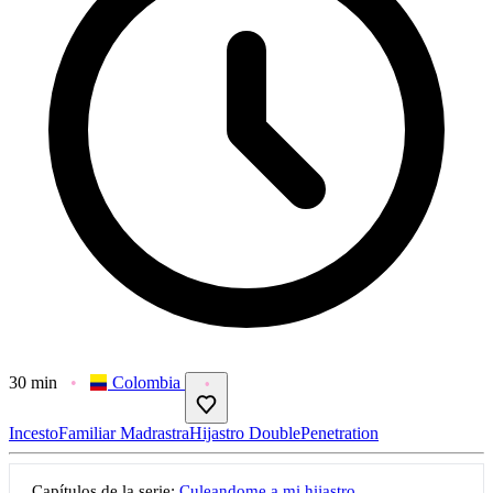
30 min
Colombia
IncestoFamiliar
MadrastraHijastro
DoublePenetration
Capítulos de la serie:
Culeandome a mi hijastro