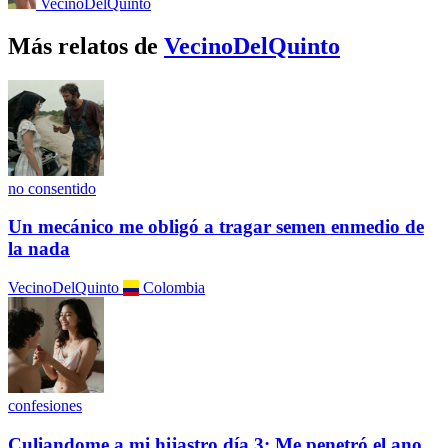
VecinoDelQuinto
Más relatos de
VecinoDelQuinto
no consentido
Un mecánico me obligó a tragar semen enmedio de
la nada
VecinoDelQuinto
Colombia
confesiones
Culiandome a mi hijastro día 3: Me penetró el ano