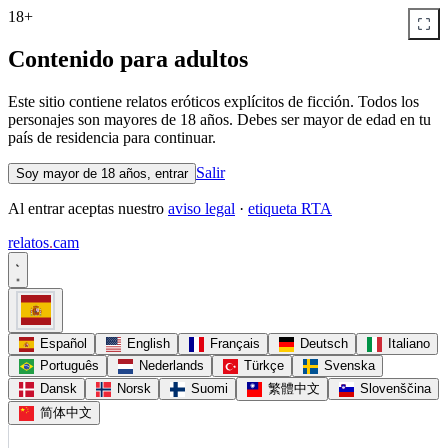
18+
Contenido para adultos
Este sitio contiene relatos eróticos explícitos de ficción. Todos los
personajes son mayores de 18 años. Debes ser mayor de edad en tu
país de residencia para continuar.
Salir
Soy mayor de 18 años, entrar
Al entrar aceptas nuestro
aviso legal
·
etiqueta RTA
relatos
.
cam
Español
English
Français
Deutsch
Italiano
Português
Nederlands
Türkçe
Svenska
Dansk
Norsk
Suomi
繁體中文
Slovenščina
简体中文