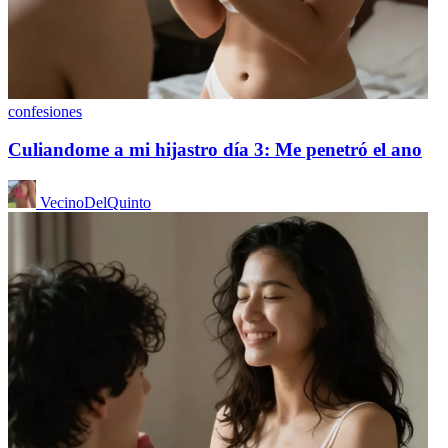
confesiones
Culiandome a mi hijastro día 3: Me penetró el ano
VecinoDelQuinto