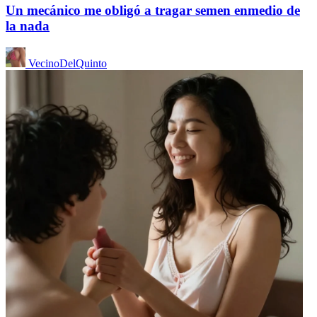
Un mecánico me obligó a tragar semen enmedio de
la nada
VecinoDelQuinto