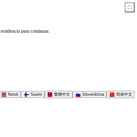
 residencia para continuar.
Norsk
Suomi
繁體中文
Slovenščina
简体中文