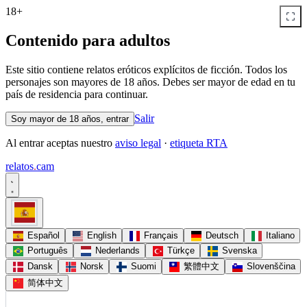
18+
Contenido para adultos
Este sitio contiene relatos eróticos explícitos de ficción. Todos los
personajes son mayores de 18 años. Debes ser mayor de edad en tu
país de residencia para continuar.
Salir
Soy mayor de 18 años, entrar
Al entrar aceptas nuestro
aviso legal
·
etiqueta RTA
relatos
.
cam
Español
English
Français
Deutsch
Italiano
Português
Nederlands
Türkçe
Svenska
Dansk
Norsk
Suomi
繁體中文
Slovenščina
简体中文