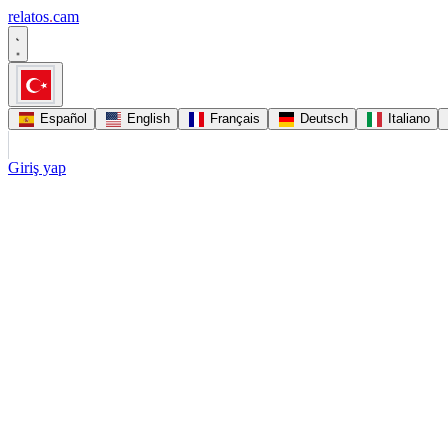
relatos
.
cam
Español
English
Français
Deutsch
Italiano
Giriş yap