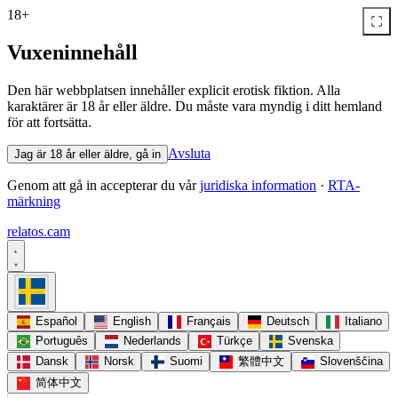
18+
Vuxeninnehåll
Den här webbplatsen innehåller explicit erotisk fiktion. Alla
karaktärer är 18 år eller äldre. Du måste vara myndig i ditt hemland
för att fortsätta.
Avsluta
Jag är 18 år eller äldre, gå in
Genom att gå in accepterar du vår
juridiska information
·
RTA-
märkning
relatos
.
cam
Español
English
Français
Deutsch
Italiano
Português
Nederlands
Türkçe
Svenska
Dansk
Norsk
Suomi
繁體中文
Slovenščina
简体中文