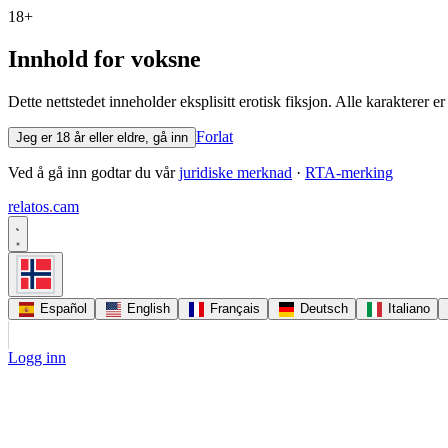
18+
Innhold for voksne
Dette nettstedet inneholder eksplisitt erotisk fiksjon. Alle karakterer e
Forlat
Jeg er 18 år eller eldre, gå inn
Ved å gå inn godtar du vår
juridiske merknad
·
RTA-merking
relatos
.
cam
Español
English
Français
Deutsch
Italiano
Logg inn