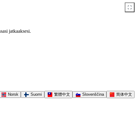
sasi jatkaaksesi.
Norsk
Suomi
繁體中文
Slovenščina
简体中文