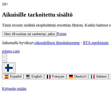
18+
Aikuisille tarkoitettu sisältö
Tämä sivusto sisältää eksplisiittistä eroottista fiktiota. Kaikki hahmot
Poistu
Olen 18-vuotias tai vanhempi, jatka
Jatkamalla hyväksyt
oikeudellisen ilmoituksemme
·
RTA-merkinnän
relatos
.
cam
Español
English
Français
Deutsch
Italiano
Kirjaudu sisään