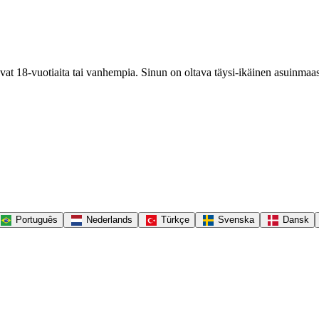
 ovat 18-vuotiaita tai vanhempia. Sinun on oltava täysi-ikäinen asuinmaas
Português
Nederlands
Türkçe
Svenska
Dansk