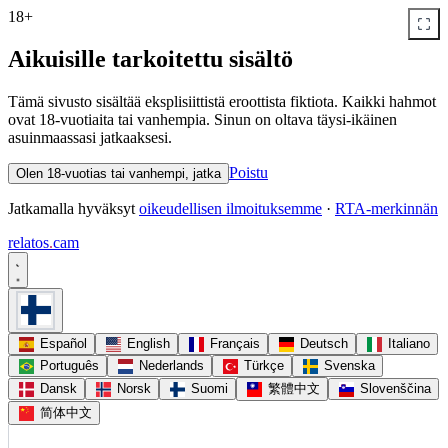
18+
Aikuisille tarkoitettu sisältö
Tämä sivusto sisältää eksplisiittistä eroottista fiktiota. Kaikki hahmot
ovat 18-vuotiaita tai vanhempia. Sinun on oltava täysi-ikäinen
asuinmaassasi jatkaaksesi.
Poistu
Olen 18-vuotias tai vanhempi, jatka
Jatkamalla hyväksyt
oikeudellisen ilmoituksemme
·
RTA-merkinnän
relatos
.
cam
Español
English
Français
Deutsch
Italiano
Português
Nederlands
Türkçe
Svenska
Dansk
Norsk
Suomi
繁體中文
Slovenščina
简体中文