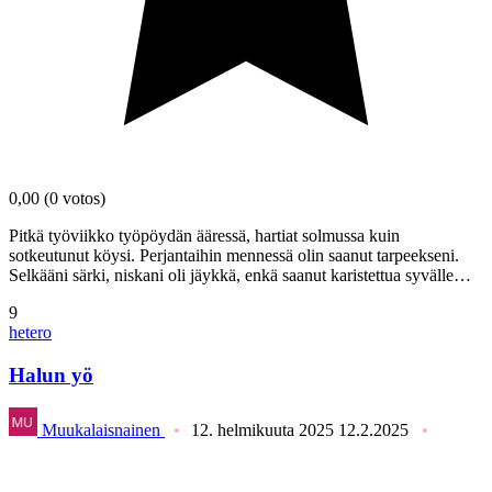
0,00
(0 votos)
Pitkä työviikko työpöydän ääressä, hartiat solmussa kuin
sotkeutunut köysi. Perjantaihin mennessä olin saanut tarpeekseni.
Selkääni särki, niskani oli jäykkä, enkä saanut karistettua syvälle…
9
hetero
Halun yö
Muukalaisnainen
12. helmikuuta 2025
12.2.2025