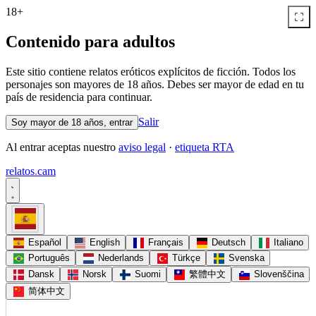
18+
Contenido para adultos
Este sitio contiene relatos eróticos explícitos de ficción. Todos los
personajes son mayores de 18 años. Debes ser mayor de edad en tu
país de residencia para continuar.
Salir
Soy mayor de 18 años, entrar
Al entrar aceptas nuestro
aviso legal
·
etiqueta RTA
relatos
.
cam
Español
English
Français
Deutsch
Italiano
Português
Nederlands
Türkçe
Svenska
Dansk
Norsk
Suomi
繁體中文
Slovenščina
简体中文